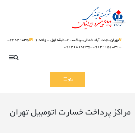
تهران-جنت آباد شمالی-پلاک300-طبقه اول - واحد 6
44829835-
-09129156031-09121818435
منو
مراکز پرداخت خسارت اتومبیل تهران