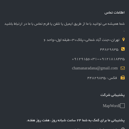
اطلاعات تماس
شما همیشه می توانید با ما از طریق ایمیل یا تلفن یا فرم تماس با ما در ارتباط باشید
.
تهران-جنت آباد شمالی-پلاک30-طبقه اول-واحد 6
44829835
09129156031-09121818435
chamanaradana@gmail.com
فکس : 44829835
پشتیبانی شرکت
پشتیبانی ما برای کمک به شما 24 ساعت شبانه روز، هفت روز هفته.