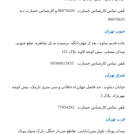
تلفن تماس کارشناس خسارت : 88676639 و کارشناس خسارت دیه :
88676631
جنوب تهران
جاده قدیم ساوه ، بعد از چهاردانگه، نرسیده به پل شاطره، ضلع جنوبی
میدان مصلی، نبش کوچه کاوه، پلاک 101
تلفن تماس کارشناس خسارت : 09396615455
شرق تهران
خیابان دماوند ، حد فاصل چهارراه خاقانی و سی متری نارمک، نبش کوچه
مهرنژاد، پلاک 2
تلفن تماس کارشناس خسارت : 77954262
غرب تهران
میدان پونک، بلوار میرزابابایی، تقاطع سردار جنگل، پارک سوار پونک