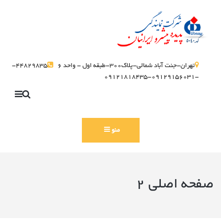
تهران-جنت آباد شمالی-پلاک300-طبقه اول - واحد 6
44829835-
-09129156031-09121818435
منو
صفحه اصلی 2