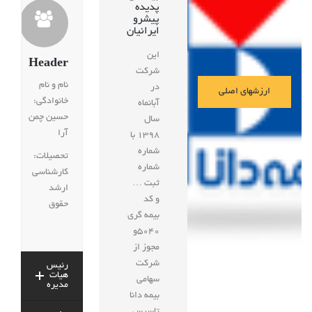
پدیده
پیشرو
ایرانیان
این
Header
شرکت
نام و نام
در
ارزشهای اصلی
خانوادگی:
آبانماه
حسین چمن
سال
آرا
1398 با
شماره
تحصیلات:
شماره
کارشناسی
ثبت …
ارشد
و کد
حقوق
بیمه گری
5040و
مجوز از
شرکت
رئیس
هیات
سهامی
مدیره
بیمه دانا