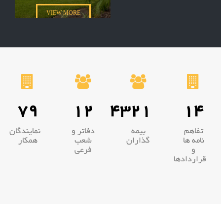
VIEW MORE
79
12
4321
14
تفاهم
بیمه
دفاتر و
نمایندگان
نامه ها
گذاران
شعب
همکار
و
فرعی
قراردادها