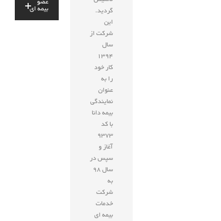
تاسیس
عضو
بیمه ای
گردید.
این
شرکت از
سال
1394
کار خود
را به
عنوان
نمایندگی
بیمه دانا
با کد
9373
آغاز و
سپس در
سال 98
به
شرکت
خدمات
بيمه اي