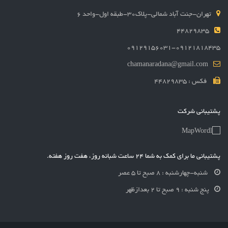
تهران-جنت آباد شمالی-پلاک30-طبقه اول-واحد 6
44829835
09129156031-09121818435
chamanaradana@gmail.com
فکس : 44829835
پشتیبانی شرکت
پشتیبانی ما برای کمک به شما 24 ساعت شبانه روز، هفت روز هفته.
شنبه-چهارشنبه : 8 صبح تا 5 عصر
پنج شنبه : 9 صبح تا 2 بعدازظهر