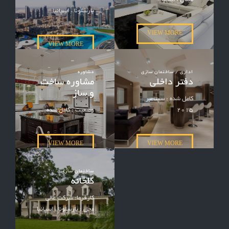
بارسلونا ، اسپانیا
VIEW MORE
VIEW MORE
اداری / ساختمان سازی
مشاوره
دفتر داخلی
مشاوره ساخت
و ساز
کامل شده : سپتامبر
2015
وضعیت : کامل شده
VIEW MORE
VIEW MORE
ساختمان سازی
گلخانه
کارفرما: شرکت عالی
محل : بارسلونا ، اسپانیا