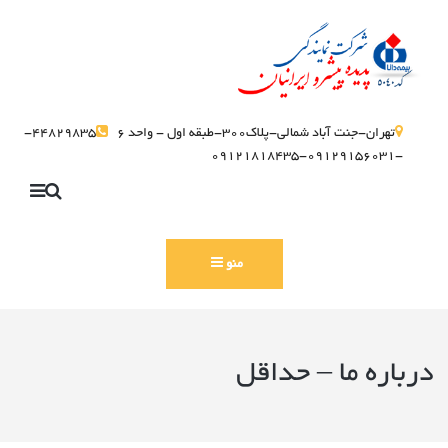
تهران-جنت آباد شمالی-پلاک300-طبقه اول - واحد 6
44829835-
-09129156031-09121818435
منو
درباره ما – حداقل