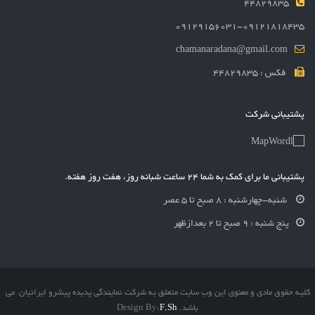
44829835
09129156031-09121818435
chamanaradana@gmail.com
فکس : 44829835
پشتیبانی شرکت
پشتیبانی ما برای کمک به شما 24 ساعت شبانه روز، هفت روز هفته.
شنبه-چهارشنبه : 8 صبح تا 5 عصر
پنج شنبه : 9 صبح تا 2 بعدازظهر
کلیه حقوق مادی و معنوی این وب سایت متعلق به شرکت نمایندگی پدیده پیشرو ایرانیان می
باشد. Design By:
F.Sh