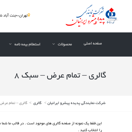
تهران-جنت آباد شمالی-پلاک300-ط
صفحه اصلی
محصولات
استعلام بیمه نامه
گالری – تمام عرض – سبک 8
شرکت نمایندگی پدیده پیشرو ایرانیان
>
گالری
>
گالری – تمام عرض 
را انتخاب کنید .