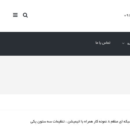
تماس با ما
ه
این فقط یک نمونه از صفحه گالری های موجود است . در قالب ما شما می توانید از بین 14 طرح شبکه ای متنوع تمام عرض یا لایه بندی جعبه ای ، فاصله دار یا شبکه ای منظم 8 نمونه کار همراه با انیمیشن ، تنظیمات سه ستون یکی