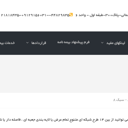
بقه اول - واحد 6
44829835--09129156031-09121818435
فرم پیشنهاد بیمه نامه
لینکهای مفید
قراردادها
خدمات بیم
– سبک 8