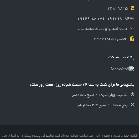
44829835
09129156031-09121818435
chamanaradana@gmail.com
فکس : 44829835
پشتیبانی شرکت
پشتیبانی ما برای کمک به شما 24 ساعت شبانه روز، هفت روز هفته.
شنبه-چهارشنبه : 8 صبح تا 5 عصر
پنج شنبه : 9 صبح تا 2 بعدازظهر
کلیه حقوق مادی و معنوی این وب سایت متعلق به شرکت نمایندگی پدیده پیشرو ایرانیان می