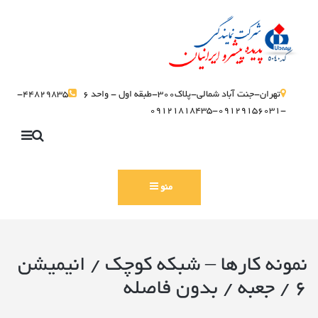
تهران-جنت آباد شمالی-پلاک300-طبقه اول - واحد 6
44829835-
-09129156031-09121818435
منو
نمونه کارها – شبکه کوچک / انیمیشن
6 / جعبه / بدون فاصله