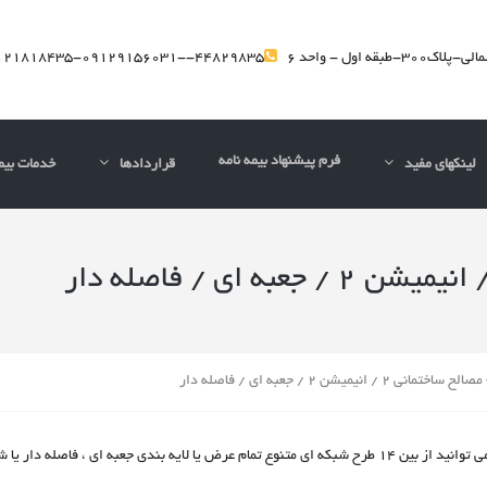
بقه اول - واحد 6
44829835--09129156031-09121818435
فرم پیشنهاد بیمه نامه
لینکهای مفید
قراردادها
خدمات بیم
 2 / انیمیشن 2 / جعبه ای / فاصله دار