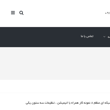
تماس با ما
ه
این فقط یک نمونه از صفحه گالری های موجود است . در قالب ما شما می توانید از بین 14 طرح شبکه ای متنوع تمام عرض یا لایه بندی جعبه ای ، فاصله دار یا شبکه ای منظم 8 نمونه کار همراه با انیمیشن ، تنظیمات سه ستون یکی