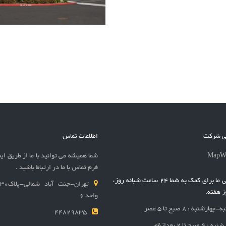
نی شرکت
اطلاعات تماس
شما همیشه می توانید با ما از طریق ایم
فرم تماس با ما در ارتباط باشید .
پشتیبانی ما برای کمک به شما 24 ساعت شبانه روز،
 هفته.
واحد 6
هارشنبه : 8 صبح تا 5 عصر
44829835