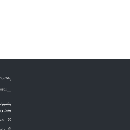
پشتیبا
هفت روز
شنبه-چ