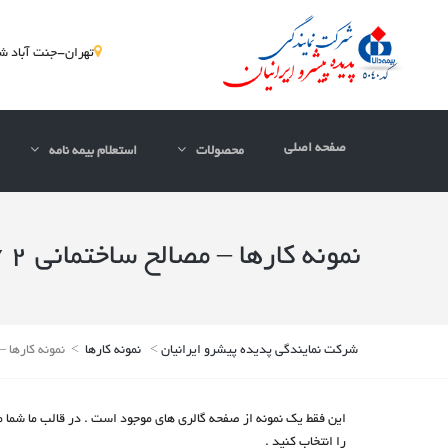
تهران-جنت آباد شمالی-پلاک300-ط
صفحه اصلی
محصولات
استعلام بیمه نامه
نمونه کارها – مصالح ساختمانی 2 / انیمیشن 2 / جعبه ای / فاصله دار
شرکت نمایندگی پدیده پیشرو ایرانیان
>
نمونه کارها
>
نمونه کارها – مصالح ساختمانی
را انتخاب کنید .