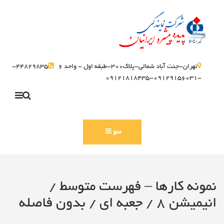
تهران-جنت آباد شمالی-پلاک300-طبقه اول - واحد 6
44829835-
-09129156031-09121818435
منو
نمونه کارها – فهرست متوسط /
انیمیشن 8 / جعبه ای / بدون فاصله