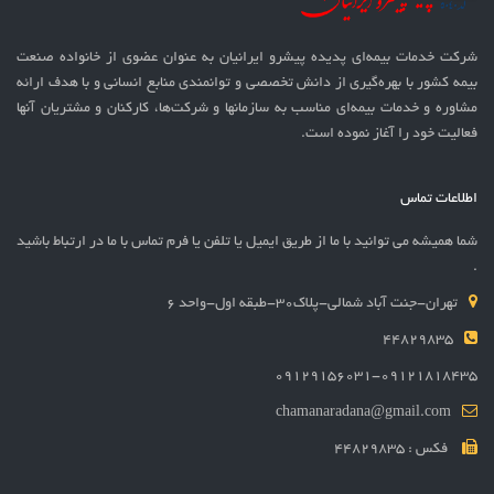
شرکت خدمات بيمه‌ای پدیده پیشرو ایرانیان به عنوان عضوی از خانواده صنعت
بیمه کشور با بهره‌گيری از دانش تخصصی و توانمندی منابع انسانی و با هدف ارائه
مشاوره و خدمات بیمه‌ای مناسب به سازمانها و شرکت‌ها، کارکنان و مشتریان آنها
فعالیت خود را آغاز نموده است.
اطلاعات تماس
شما همیشه می توانید با ما از طریق ایمیل یا تلفن یا فرم تماس با ما در ارتباط باشید
.
تهران-جنت آباد شمالی-پلاک30-طبقه اول-واحد 6
44829835
09129156031-09121818435
chamanaradana@gmail.com
فکس : 44829835