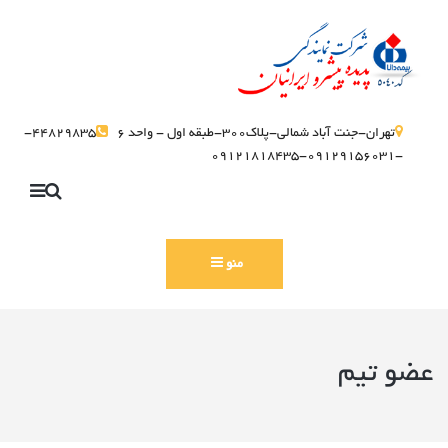
تهران-جنت آباد شمالی-پلاک300-طبقه اول - واحد 6
44829835-
-09129156031-09121818435
منو
عضو تیم