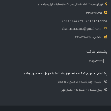
تهران-جنت آباد شمالی-پلاک30-طبقه اول-واحد 6
44829835
09129156031-09121818435
chamanaradana@gmail.com
فکس : 44829835
پشتیبانی شرکت
پشتیبانی ما برای کمک به شما 24 ساعت شبانه روز، هفت روز هفته.
شنبه-چهارشنبه : 8 صبح تا 5 عصر
پنج شنبه : 9 صبح تا 2 بعدازظهر