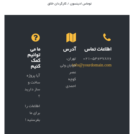
توماس ادینسون / کارگردان خلاق
اطلاعات تماس
آدرس
ما می
توانیم
021-54637876
تهران،
کمک
info@yourdomain.com
خیابان ولی
کنیم
عصر
آیا پروژه
کوچه
ساخت و
احمدی
ساز دارید
؟
اطلاعات را
برای ما
بفرستید !